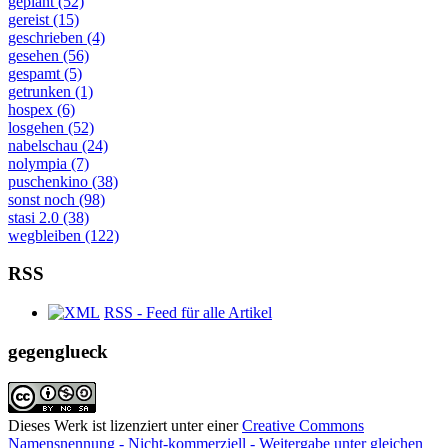
geplant (52)
gereist (15)
geschrieben (4)
gesehen (56)
gespamt (5)
getrunken (1)
hospex (6)
losgehen (52)
nabelschau (24)
nolympia (7)
puschenkino (38)
sonst noch (98)
stasi 2.0 (38)
wegbleiben (122)
RSS
RSS - Feed für alle Artikel
gegenglueck
Dieses Werk ist lizenziert unter einer
Creative Commons
Namensnennung - Nicht-kommerziell - Weitergabe unter gleichen