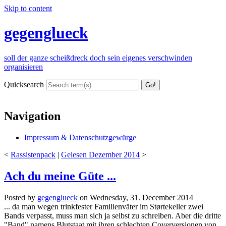
Skip to content
gegenglueck
soll der ganze scheißdreck doch sein eigenes verschwinden
organisieren
Quicksearch
Navigation
Impressum & Datenschutzgewürge
<
Rassistenpack
|
Gelesen Dezember 2014
>
Ach du meine Güte ...
Posted by
gegenglueck
on
Wednesday, 31. December 2014
... da man wegen trinkfester Familienväter im Størtekeller zwei
Bands verpasst, muss man sich ja selbst zu schreiben. Aber die dritte
"Band" namens Blutstaat mit ihren schlechten Coverversionen von