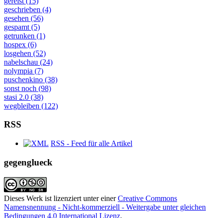
gereist (15)
geschrieben (4)
gesehen (56)
gespamt (5)
getrunken (1)
hospex (6)
losgehen (52)
nabelschau (24)
nolympia (7)
puschenkino (38)
sonst noch (98)
stasi 2.0 (38)
wegbleiben (122)
RSS
RSS - Feed für alle Artikel
gegenglueck
Dieses Werk ist lizenziert unter einer
Creative Commons
Namensnennung - Nicht-kommerziell - Weitergabe unter gleichen
Bedingungen 4.0 International Lizenz
.